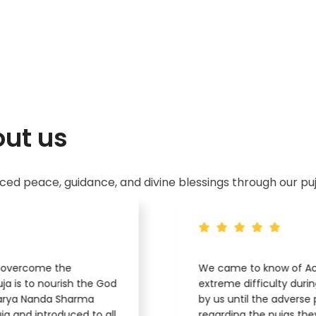
ut us
d peace, guidance, and divine blessings through our puj
o overcome the
We came to know of Ach
ja is to nourish the God
extreme difficulty duri
arya Nanda Sharma
by us until the adverse 
a and introduced to all
regarding the pujas the