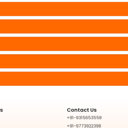
ks
Contact Us
+91-9315653558
+91-9773922398