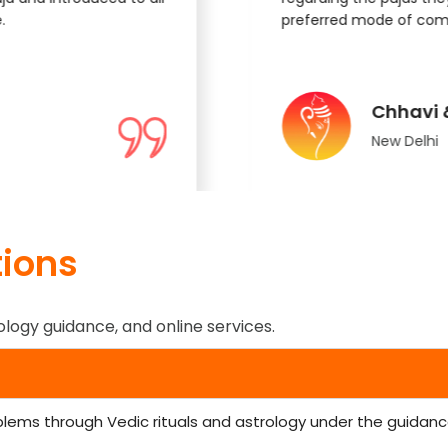
.
preferred mode of com
Chhavi 
New Delhi
ions
ology guidance, and online services.
blems through Vedic rituals and astrology under the guidance 