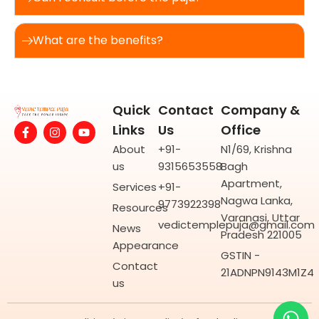
What are the benefits?
Quick
Contact
Company &
F
I
Y
Links
Us
Office
a
n
o
c
s
u
About
+91-
N1/69, Krishna
e
t
t
us
9315653558
Bagh
b
a
u
o
g
b
Apartment,
Services
+91-
o
r
e
Nagwa Lanka,
9773922398
k
a
Resources
-
m
Varanasi, Uttar
vedictemplepuja@gmail.com
f
News
Pradesh 221005
Appearance
GSTIN -
Contact
21ADNPN9143M1Z4
us
Wh
Yo