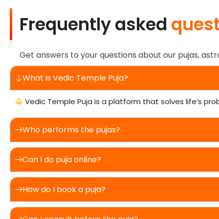
Frequently asked
quest
Get answers to your questions about our pujas, astr
What is Vedic Temple Puja?
Vedic Temple Puja is a platform that solves life’s pro
Who performs the pujas?
Can I do puja online?
How do I book a puja?