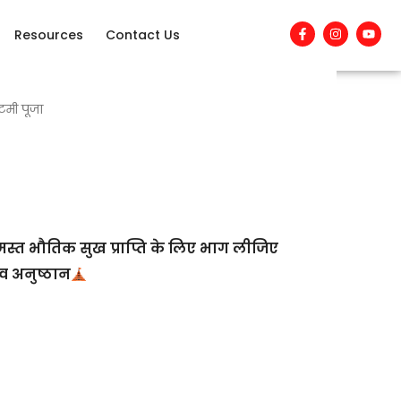
F
I
Y
Resources
Contact Us
a
n
o
c
s
u
e
t
t
b
a
u
o
g
b
o
r
e
टमी पूजा
k
a
-
m
f
 समस्त भौतिक सुख प्राप्ति के लिए भाग लीजिए
व अनुष्ठान