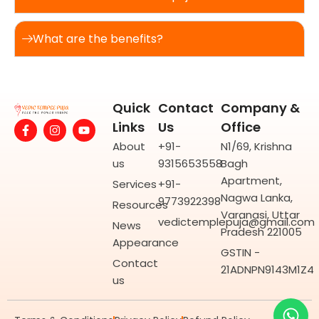
What are the benefits?
Quick
Contact
Company &
F
I
Y
Links
Us
Office
a
n
o
c
s
u
About
+91-
N1/69, Krishna
e
t
t
us
9315653558
Bagh
b
a
u
o
g
b
Apartment,
Services
+91-
o
r
e
Nagwa Lanka,
9773922398
k
a
Resources
-
m
Varanasi, Uttar
vedictemplepuja@gmail.com
f
News
Pradesh 221005
Appearance
GSTIN -
Contact
21ADNPN9143M1Z4
us
Wh
Yo