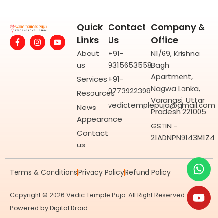
Quick
Contact
Company &
F
I
Y
Links
Us
Office
a
n
o
c
s
u
About
+91-
N1/69, Krishna
e
t
t
us
9315653558
Bagh
b
a
u
o
g
b
Apartment,
Services
+91-
o
r
e
Nagwa Lanka,
9773922398
k
a
Resources
-
m
Varanasi, Uttar
vedictemplepuja@gmail.com
f
News
Pradesh 221005
Appearance
GSTIN -
Contact
21ADNPN9143M1Z4
us
Wh
Yo
Terms & Conditions
Privacy Policy
Refund Policy
Copyright © 2026 Vedic Temple Puja. All Right Reserved.
Powered by
Digital Droid