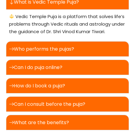
What is Vedic Temple Puja?
Vedic Temple Puja is a platform that solves life’s
problems through Vedic rituals and astrology under
the guidance of Dr. Shri Vinod Kumar Tiwari.
Who performs the pujas?
Can I do puja online?
How do I book a puja?
Can I consult before the puja?
What are the benefits?